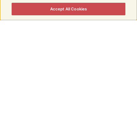
Accept All Cookies
BUDWEISER BUDVAR 18 X
0,5L MEHRWEG,
INKLUSIVE PFAND